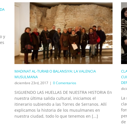
IDA
o y
ves
MADINAT AL-TURAB O BALANSIYA: LA VALENCIA
CL
MUSULMANA
CU
DE
diciembre 23rd, 2017
|
0 Comentarios
dic
SIGUIENDO LAS HUELLAS DE NUESTRA HISTORIA En
La 
nuestra última salida cultural, iniciamos el
cla
itinerario subiendo a las Torres de Serranos. Allí
fo
explicamos la historia de los musulmanes en
pe
nuestra ciudad, todo lo que tenemos en [...]
de 