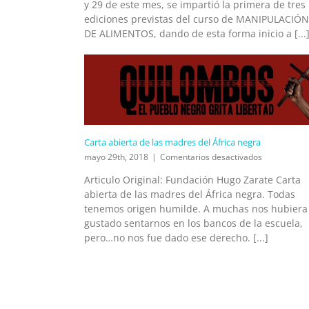
y 29 de este mes, se impartió la primera de tres
LOS
CURS
ediciones previstas del curso de MANIPULACIÓN
DE
DE ALIMENTOS, dando de esta forma inicio a [...
FORM
Carta abierta de las madres del África negra
en
mayo 29th, 2018
|
Comentarios desactivados
Carta
Articulo Original: Fundación Hugo Zarate Carta
abierta
abierta de las madres del África negra. Todas
de
las
tenemos origen humilde. A muchas nos hubiera
madres
gustado sentarnos en los bancos de la escuela,
del
pero…no nos fue dado ese derecho. [...]
África
negra