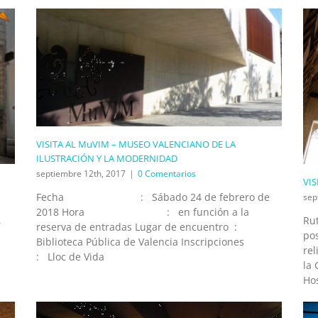
VISITA AL MuVIM – MUSEO VALENCIANO DE LA
ILUSTRACIÓN Y LA MODERNIDAD
septiembre 12th, 2017
|
0 Comentarios
VIS
Fecha : Sábado 24 de febrero de
sep
2018 Hora : en función a la
,
Rut
reserva de entradas Lugar de encuentro :
pos
Biblioteca Pública de Valencia Inscripciones
rel
: Lloc de Vida
,
la 
Hos