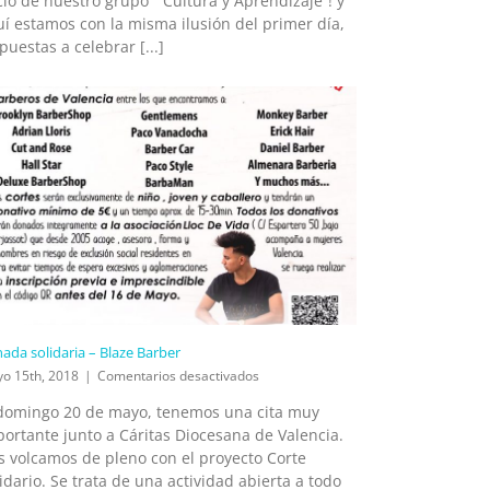
cio de nuestro grupo “Cultura y Aprendizaje”! y
fin
í estamos con la misma ilusión del primer día,
de
puestas a celebrar [...]
curso
2017/2018
nada solidaria – Blaze Barber
en
o 15th, 2018
|
Comentarios desactivados
Jornada
 domingo 20 de mayo, tenemos una cita muy
solidaria
ortante junto a Cáritas Diocesana de Valencia.
–
Blaze
s volcamos de pleno con el proyecto Corte
Barber
idario. Se trata de una actividad abierta a todo