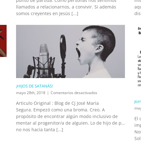
punto de partida. Como personas nos sentimos
ini
llamados a relacionarnos, a convivir. Si además
aqu
OS
somos creyentes en Jesús [...]
dis
]
ACIÓN
¡HIJOS DE SATANÁS!
en
mayo 28th, 2018
|
Comentarios desactivados
¡HIJOS
Jor
Articulo Original : Blog de CJ José María
DE
may
Segura. Empezó como una broma. Creo. A
SATANÁS!
propósito de encontrar algún modo inclusivo de
El
mentar al progenitor/a de alguien. Lo de hijo de p…
imp
no nos hacía tanta [...]
No
Sol