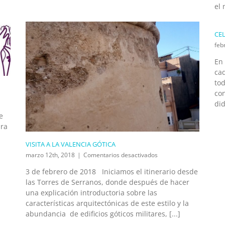
el 
CEL
feb
En 
cad
to
con
did
e
ara
s
VISITA A LA VALENCIA GÓTICA
en
marzo 12th, 2018
|
Comentarios desactivados
VISITA
3 de febrero de 2018 Iniciamos el itinerario desde
A
las Torres de Serranos, donde después de hacer
LA
VALENCIA
una explicación introductoria sobre las
GÓTICA
características arquitectónicas de este estilo y la
abundancia de edificios góticos militares, [...]