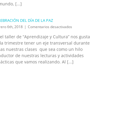
mundo, [...]
EBRACIÓN DEL DÍA DE LA PAZ
en
rero 6th, 2018
|
Comentarios desactivados
CELEBRACIÓN
el taller de “Aprendizaje y Cultura” nos gusta
DEL
a trimestre tener un eje transversal durante
DÍA
DE
das nuestras clases que sea como un hilo
LA
ductor de nuestras lecturas y actividades
PAZ
ácticas que vamos realizando. Al [...]