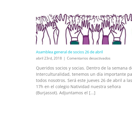
Asamblea general de socios 26 de abril
en
abril 23rd, 2018
|
Comentarios desactivados
Asamblea
Queridos socios y socias. Dentro de la semana d
general
Interculturalidad, tenemos un día importante p
de
socios
todos nosotros. Será este jueves 26 de abril a la
26
17h en el colegio Natividad nuestra señora
de
(Burjassot). Adjuntamos el [...]
abril