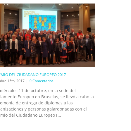
EMIO DEL CIUDADANO EUROPEO 2017
ubre 15th, 2017
|
0 Comentarios
miércoles 11 de octubre, en la sede del
lamento Europeo en Bruselas, se llevó a cabo la
remonia de entrega de diplomas a las
ganizaciones y personas galardonadas con el
emio del Ciudadano Europeo [...]