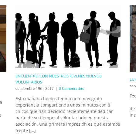
ENCUENTRO CON NUESTROS JÓVENES NUEVOS
LUI
VOLUNTARIOS
sep
septiembre 19th, 2017
|
0 Comentarios
F
Esta mañana hemos tenido una muy grata
la
:
experiencia compartiendo unos minutos con 8
de
chicos que han decidido recientemente dedicar
e
In
parte de su tiempo al voluntariado en nuestra
asociación. Una primera impresión es que estamos
frente [...]