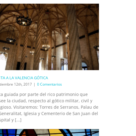
ITA A LA VALENCIA GÓTICA
tiembre 12th, 2017
|
0 Comentarios
a guiada por parte del rico patrimonio que
ee la ciudad, respecto al gótico militar, civil y
igioso. Visitaremos: Torres de Serranos, Palau de
Generalitat, Iglesia y Cementerio de San Juan del
pital y [...]