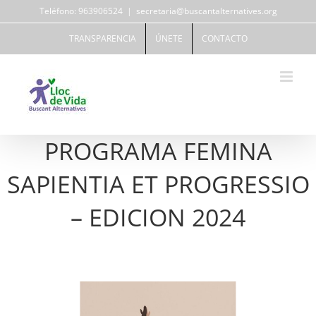
Saltar
Teléfono: 963906524
|
secretaria@buscantalternatives.org
al
contenido
TRANSPARENCIA
ÚNETE
CONTACTO
PROGRAMA FEMINA
SAPIENTIA ET PROGRESSIO
– EDICION 2024