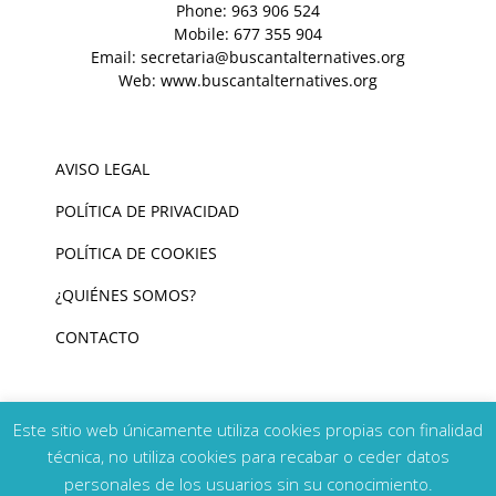
Phone:
963 906 524
Mobile:
677 355 904
Email:
secretaria@buscantalternatives.org
Web:
www.buscantalternatives.org
AVISO LEGAL
POLÍTICA DE PRIVACIDAD
POLÍTICA DE COOKIES
¿QUIÉNES SOMOS?
CONTACTO
Este sitio web únicamente utiliza cookies propias con finalidad
técnica, no utiliza cookies para recabar o ceder datos
personales de los usuarios sin su conocimiento.
Copyright 2026 Buscant Alternatives | Todos los derechos