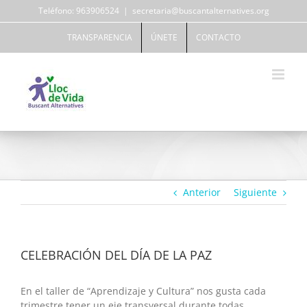
Saltar
Teléfono: 963906524
|
secretaria@buscantalternatives.org
al
contenido
TRANSPARENCIA
ÚNETE
CONTACTO
Anterior
Siguiente
CELEBRACIÓN DEL DÍA DE LA PAZ
En el taller de “Aprendizaje y Cultura” nos gusta cada
trimestre tener un eje transversal durante todas