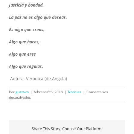
Justicia y bondad.
La paz no es algo que deseas.
Es algo que creas,
Algo que haces,
Algo que eres
Algo que regalas.
Autora: Verónica (de Angola)
Por
gustavo
|
febrero 6th, 2018
|
Noticias
|
Comentarios
en
desactivados
CELEBRACIÓN
DEL
DÍA
DE
LA
Share This Story, Choose Your Platform!
PAZ