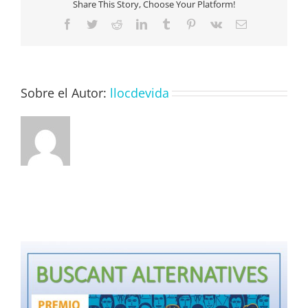
Share This Story, Choose Your Platform!
Facebook
Twitter
Reddit
LinkedIn
Tumblr
Pinterest
Vk
Correo
electrónico
Sobre el Autor:
llocdevida