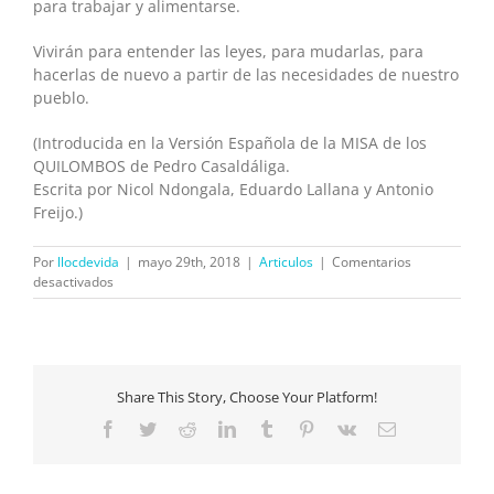
para trabajar y alimentarse.
Vivirán para entender las leyes, para mudarlas, para
hacerlas de nuevo a partir de las necesidades de nuestro
pueblo.
(Introducida en la Versión Española de la MISA de los
QUILOMBOS de Pedro Casaldáliga.
Escrita por Nicol Ndongala, Eduardo Lallana y Antonio
Freijo.)
Por
llocdevida
|
mayo 29th, 2018
|
Articulos
|
Comentarios
en
desactivados
Carta
abierta
de
las
madres
Share This Story, Choose Your Platform!
del
África
Facebook
Twitter
Reddit
LinkedIn
Tumblr
Pinterest
Vk
Correo
negra
electrónico