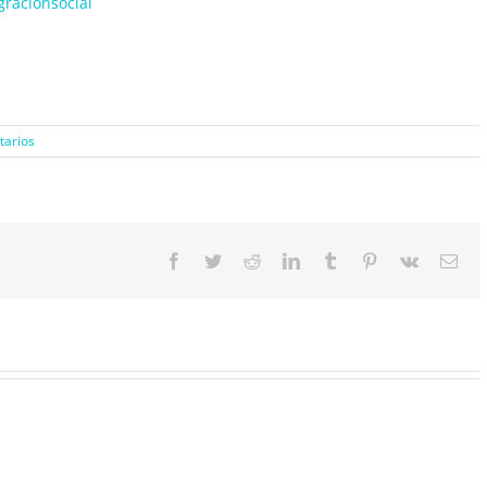
gracionsocial
tarios
Facebook
Twitter
Reddit
LinkedIn
Tumblr
Pinterest
Vk
Cor
elec