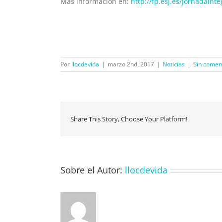
Más información en:
http://fp.esj.es/jornadainte
Por
llocdevida
|
marzo 2nd, 2017
|
Noticias
|
Sin comen
Share This Story, Choose Your Platform!
Sobre el Autor:
llocdevida