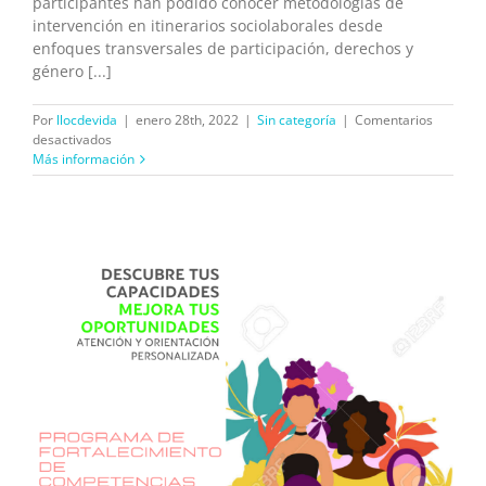
participantes han podido conocer metodologías de
intervención en itinerarios sociolaborales desde
enfoques transversales de participación, derechos y
género [...]
Por
llocdevida
|
enero 28th, 2022
|
Sin categoría
|
Comentarios
en
desactivados
JORNADAS
Más información
DE
FORMACIÓN