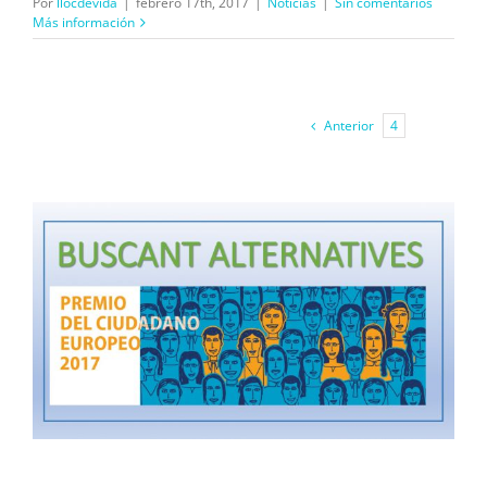
Por
llocdevida
|
febrero 17th, 2017
|
Noticias
|
Sin comentarios
Más información
Anterior
4
5