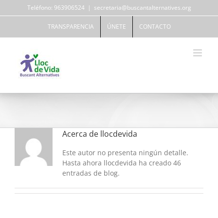
Saltar
Teléfono: 963906524
|
secretaria@buscantalternatives.org
al
contenido
TRANSPARENCIA
ÚNETE
CONTACTO
Acerca de
llocdevida
Este autor no presenta ningún detalle.
Hasta ahora llocdevida ha creado 46
entradas de blog.