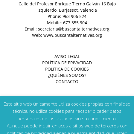
Calle del Profesor Enrique Tierno Galván 16 Bajo
izquierdo, Burjassot, Valencia
Phone:
963 906 524
Mobile:
677 355 904
Email:
secretaria@buscantalternatives.org
Web:
www.buscantalternatives.org
AVISO LEGAL
POLÍTICA DE PRIVACIDAD
POLÍTICA DE COOKIES
¿QUIÉNES SOMOS?
CONTACTO
Este sitio web únicamente utiliza cookies propias con finalidad
técnica, no utiliza cookies para recabar o ceder datos
personales de los usuarios sin su conocimiento.
Copyright 2026 Buscant Alternatives | Todos los derechos
Aunque puede incluir enlaces a sitios web de terceros con
reservados | Diseño y Programación:
Yerany Hernández
políticas de privacidad ajenas a nuestra entidad, que usted