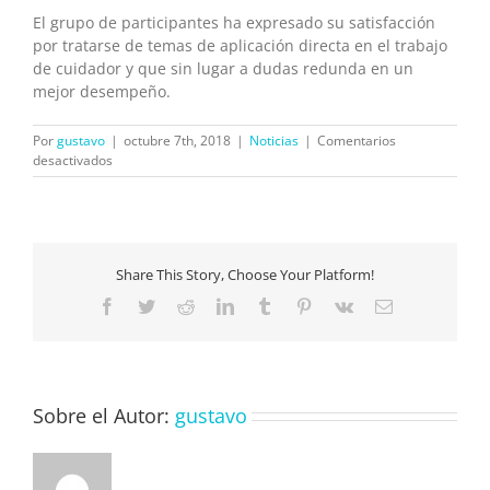
El grupo de participantes ha expresado su satisfacción
por tratarse de temas de aplicación directa en el trabajo
de cuidador y que sin lugar a dudas redunda en un
mejor desempeño.
Por
gustavo
|
octubre 7th, 2018
|
Noticias
|
Comentarios
en
desactivados
«CUIDAR
Y
CUIDARSE»
Share This Story, Choose Your Platform!
Facebook
Twitter
Reddit
LinkedIn
Tumblr
Pinterest
Vk
Correo
electrónico
Sobre el Autor:
gustavo