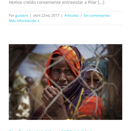
Hemos creído conveniente entrevistar a Pilar [...]
Por
gustavo
|
abril 22nd, 2017
|
Articulos
|
Sin comentarios
Más información