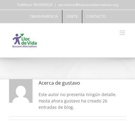
Saltar
Teléfono: 963906524
|
secretaria@buscantalternatives.org
al
contenido
TRANSPARENCIA
ÚNETE
CONTACTO
Acerca de
gustavo
Este autor no presenta ningún detalle.
Hasta ahora gustavo ha creado 26
entradas de blog.