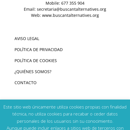
Mobile:
677 355 904
Email:
secretaria@buscantalternatives.org
Web:
www.buscantalternatives.org
AVISO LEGAL
POLÍTICA DE PRIVACIDAD
POLÍTICA DE COOKIES
¿QUIÉNES SOMOS?
CONTACTO
Este sitio web únicamente utiliza cookies propias con finalidad
técnica, no utiliza cookies para recabar o ceder datos
personales de los usuarios sin su conocimiento.
Copyright 2026 Buscant Alternatives | Todos los derechos
Aunque puede incluir enlaces a sitios web de terceros con
reservados | Diseño y Programación:
Yerany Hernández